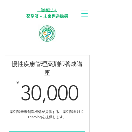
​一般財団法人
薬剤師 - 未来創造機構
慢性疾患管理薬剤師養成講
座
30,0
￥
30,000
薬剤師未来創造機構が提供する、薬剤師向け E-
Learningを提供します。